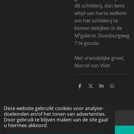
dit schilderij, dan bent
altijd van harte welkom
om het schilderij te
komen bekijken in de
M³galerie. Doesburgweg
7 te gouda.
Met vriendelijke groet,
Marcel van Vliet
D
D
S
D
e
e
h
e
l
e
a
l
e
l
r
e
n
e
n
Deze website gebruikt cookies voor analyse-
doeleinden en/of het tonen van advertenties.
© 2016 - 2026 Schildermarcievabstract.nl
Door gebruik te blijven maken van de site gaat
u hiermee akkoord.