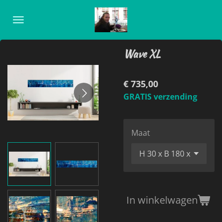
Ga
direct
naar
de
Wave XL
hoofdinhoud
€ 735,00
GRATIS verzending
Maat
In winkelwagen