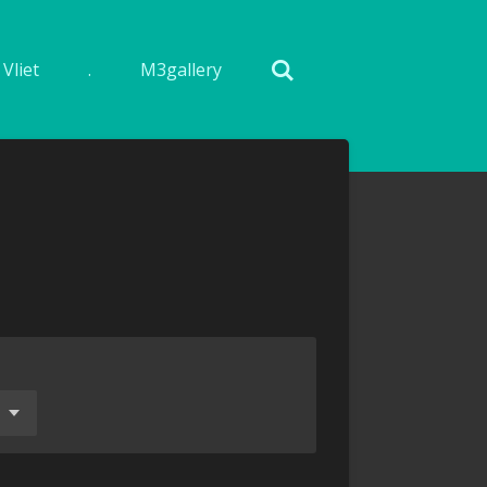
Vliet
.
M3gallery