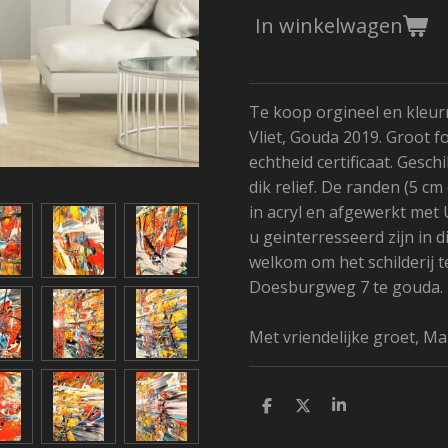
In winkelwagen
Te koop orgineel en kleurri
Vliet, Gouda 2019. Groot 
echtheid certificaat. Gesc
dik relief. De randen (5 cm
in acryl en afgewerkt met
u geinterresseerd zijn in di
welkom om het schilderij t
Doesburgweg 7 te gouda.
Met vriendelijke groet, Mar
D
D
S
e
e
h
l
e
a