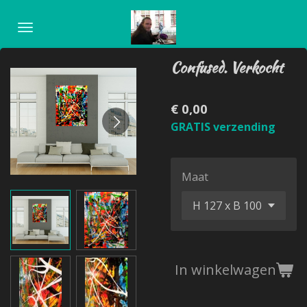
Ga
direct
naar
Confused. Verkocht
de
hoofdinhoud
€ 0,00
GRATIS verzending
Maat
In winkelwagen