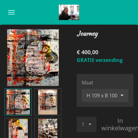
Ga
direct
naar
de
Journey
hoofdinhoud
€ 400,00
GRATIS verzending
Maat
In
winkelwage