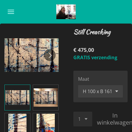
Ga
direct
naar
de
Still Creacking
hoofdinhoud
€ 475,00
GRATIS verzending
Maat
In
winkelwage