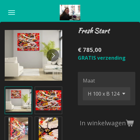
Ga
direct
naar
Fresh Start
de
hoofdinhoud
€ 785,00
GRATIS verzending
Maat
In winkelwagen