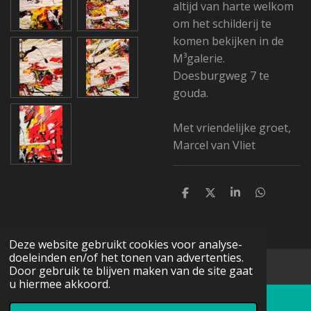
altijd van harte welkom
om het schilderij te
komen bekijken in de
M³galerie.
Doesburgweg 7 te
gouda.
Met vriendelijke groet,
Marcel van Vliet
D
D
S
D
e
e
h
e
l
e
a
l
e
l
r
e
n
e
n
Deze website gebruikt cookies voor analyse-
doeleinden en/of het tonen van advertenties.
© 2016 - 2026 Schildermarcievabstract.nl
Door gebruik te blijven maken van de site gaat
u hiermee akkoord.