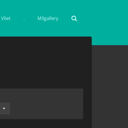
Vliet
.
M3gallery