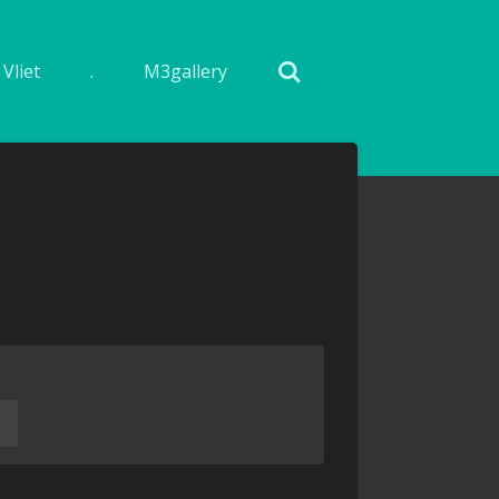
Vliet
.
M3gallery