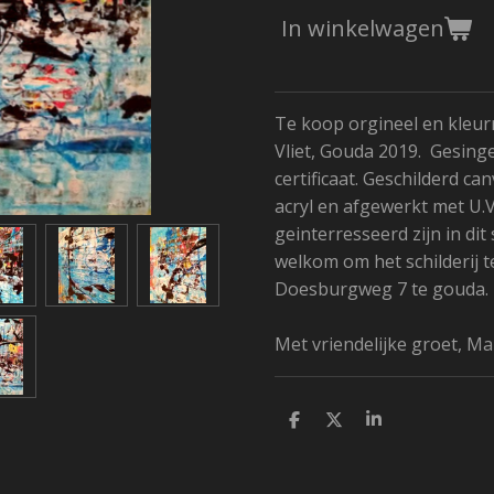
In winkelwagen
Te koop orgineel en kleurri
Vliet, Gouda 2019. Gesing
certificaat. Geschilderd can
acryl en afgewerkt met U.
geinterresseerd zijn in dit 
welkom om het schilderij t
Doesburgweg 7 te gouda.
Met vriendelijke groet, Mar
D
D
S
e
e
h
l
e
a
e
l
r