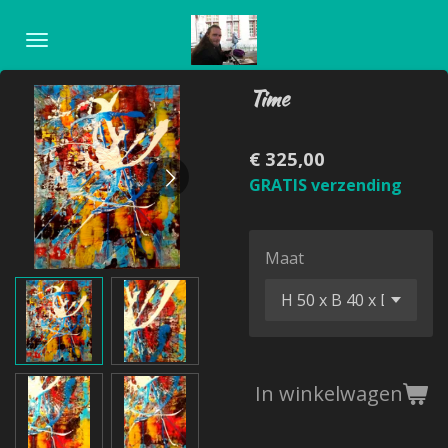
Ga
direct
naar
Time
de
hoofdinhoud
€ 325,00
GRATIS verzending
Maat
In winkelwagen