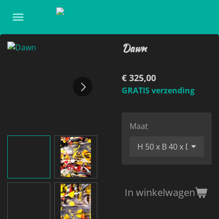
Ga
direct
naar
Dawn
de
hoofdinhoud
€ 325,00
GRATIS verzending
Maat
In winkelwagen