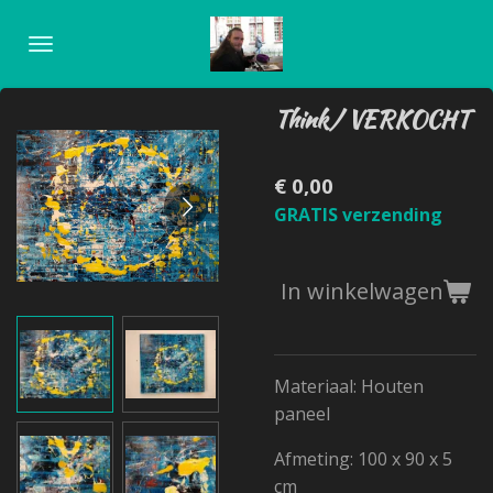
Ga
direct
naar
de
Think/ VERKOCHT
hoofdinhoud
€ 0,00
GRATIS verzending
In winkelwagen
Materiaal: Houten
paneel
Afmeting: 100 x 90 x 5
cm