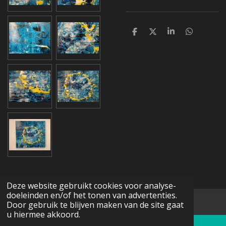
D
D
S
D
e
e
h
e
l
e
a
l
e
l
r
e
n
e
n
Deze website gebruikt cookies voor analyse-
doeleinden en/of het tonen van advertenties.
© 2016 - 2026 Schildermarcievabstract.nl
Door gebruik te blijven maken van de site gaat
u hiermee akkoord.