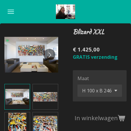
Ga
direct
naar
de
Blizard XXL
hoofdinhoud
€ 1.425,00
GRATIS verzending
Maat
In winkelwagen