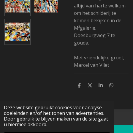
altijd van harte welkom
om het schilderij te
komen bekijken in de
M³galerie.
Doesburgweg 7 te
gouda.
Met vriendelijke groet,
Marcel van Vliet
D
D
S
D
e
e
h
e
l
e
a
l
e
l
r
e
n
e
n
Deze website gebruikt cookies voor analyse-
doeleinden en/of het tonen van advertenties.
© 2016 - 2026 Schildermarcievabstract.nl
Door gebruik te blijven maken van de site gaat
u hiermee akkoord.