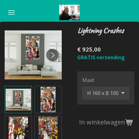
Ga
direct
naar
Lightning Crashes
de
hoofdinhoud
€ 925,00
GRATIS verzending
Maat
In winkelwagen