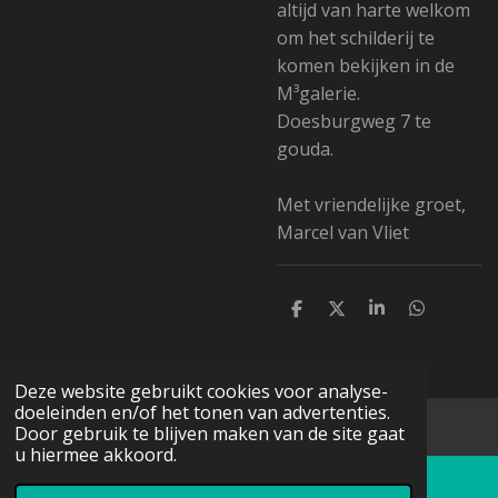
altijd van harte welkom
om het schilderij te
komen bekijken in de
M³galerie.
Doesburgweg 7 te
gouda.
Met vriendelijke groet,
Marcel van Vliet
D
D
S
D
e
e
h
e
l
e
a
l
e
l
r
e
n
e
n
Deze website gebruikt cookies voor analyse-
doeleinden en/of het tonen van advertenties.
© 2016 - 2026 Schildermarcievabstract.nl
Door gebruik te blijven maken van de site gaat
u hiermee akkoord.