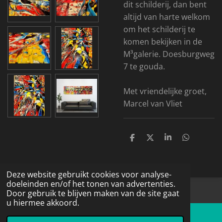
dit schilderij, dan bent
altijd van harte welkom
om het schilderij te
komen bekijken in de
M³galerie. Doesburgweg
7 te gouda.
Met vriendelijke groet,
Marcel van Vliet
D
D
S
D
e
e
h
e
l
e
a
l
e
l
r
e
n
e
n
Deze website gebruikt cookies voor analyse-
doeleinden en/of het tonen van advertenties.
© 2016 - 2026 Schildermarcievabstract.nl
Door gebruik te blijven maken van de site gaat
u hiermee akkoord.