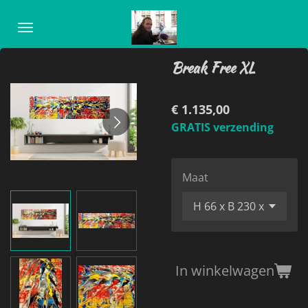
Ga
direct
naar
Break Free XL
de
hoofdinhoud
€ 1.135,00
GRATIS verzending
Maat
In winkelwagen