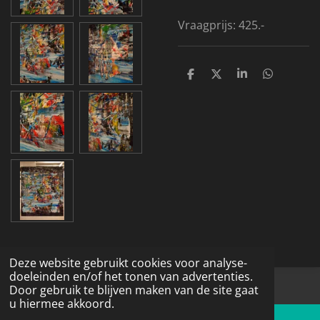
Vraagprijs: 425.-
D
D
S
D
e
e
h
e
l
e
a
l
e
l
r
e
n
e
n
Deze website gebruikt cookies voor analyse-
doeleinden en/of het tonen van advertenties.
© 2016 - 2026 Schildermarcievabstract.nl
Door gebruik te blijven maken van de site gaat
u hiermee akkoord.