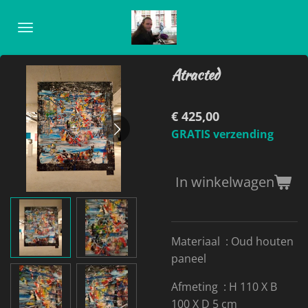
Ga
direct
naar
de
Atracted
hoofdinhoud
€ 425,00
GRATIS verzending
In winkelwagen
Materiaal : Oud houten
paneel
Afmeting : H 110 X B
100 X D 5 cm