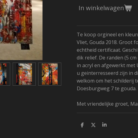
In winkelwagen
Te koop orgineel en kleurri
Vliet, Gouda 2018. Groot 
echtheid certificaat. Gesc
dik relief. De randen (5 cm
in acryl en afgewerkt met
u geinterresseerd zijn in di
welkom om het schilderij t
Doesburgweg 7 te gouda.
Met vriendelijke groet, Mar
D
D
S
e
e
h
l
e
a