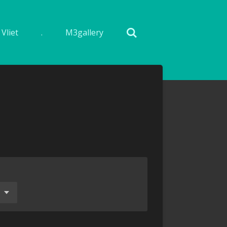
Vliet
.
M3gallery