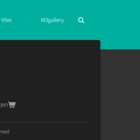
Vliet
.
M3gallery
gen
neel