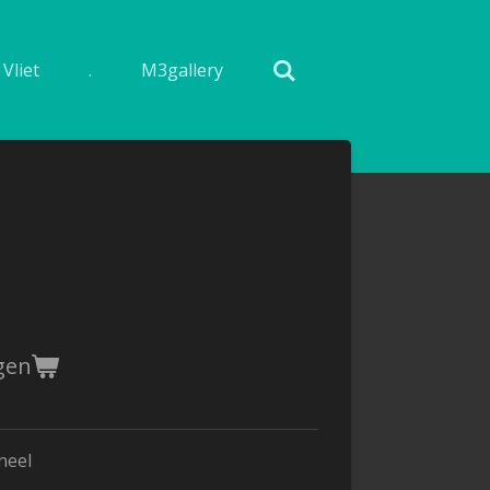
Vliet
.
M3gallery
gen
neel